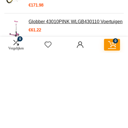
€
171.98
Globber 43010PINK WLGB430110 Voertuigen
€
61.22
0
0
Vergelijken
Over ons
Brommobiel-kopen.nl is een moderne alles-in-één prijsvergelijkings- en
beoordelingswebsite die de beste deals biedt voor de perfecte
brommobielen!