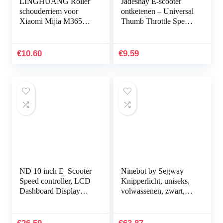
LINGHUANG Roller
Jadeshay E-scooter
schouderriem voor
ontketenen – Universal
Xiaomi Mijia M365
Thumb Throttle Speed ​​​
elektrische step,
Controle – compatibel
verstelbare
met Xiaomi M365
schouderriem,
elektrische step
€
10.60
€
9.59
kinderfietsen…
ND 10 inch E–Scooter
Ninebot by Segway
Speed controller, LCD
Knipperlicht, uniseks,
Dashboard Display
volwassenen, zwart,
Screen Elektrische
eenheidsmaat
Scooter Onderdelen
Voor Kugoo M4