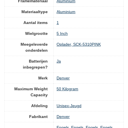
Framemateriaal
‎Aluminium
Materiaaltype
‎Aluminium
Aantal items
‎1
Wielgrootte
‎5 Inch
Meegeleverde
‎Oplader, SCK-5310PINK
onderdelen
Batterijen
‎Ja
inbegrepen?
Merk
‎Denver
Maximum Weight
‎50 Kilogram
Capacity
Afdeling
‎Unisex-Jeugd
Fabrikant
‎Denver
‎Engels, Engels, Engels, Engels,