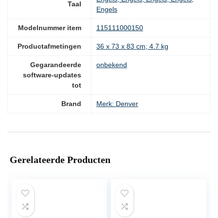
Taal
Engels
Modelnummer item
‎115111000150
Productafmetingen
‎36 x 73 x 83 cm; 4.7 kg
Gegarandeerde
‎onbekend
software-updates
tot
Brand
Merk: Denver
Gerelateerde Producten