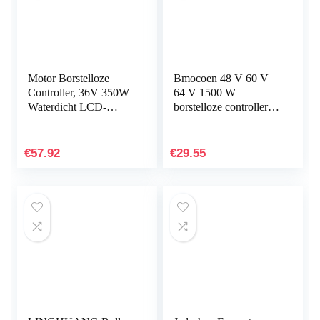
Motor Borstelloze
Bmocoen 48 V 60 V
Controller, 36V 350W
64 V 1500 W
Waterdicht LCD-
borstelloze controller/e-
scherm Elektrische
bike controller/Bldc
Fiets Scooter
motorcontroller voor
Borstelloze Controller
elektrische fietsen
€
57.92
€
29.55
Kit