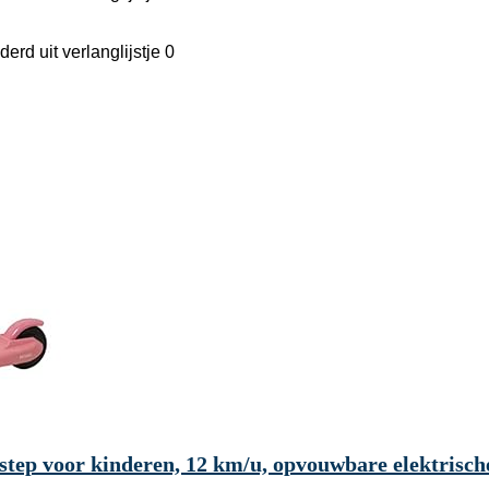
derd uit verlanglijstje
0
tep voor kinderen, 12 km/u, opvouwbare elektrische