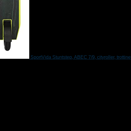
SportVida Stuntstep, ABEC 7/9, cityroller, trottine
aan verlanglijstje
Verwijderd uit verlanglijstje
0