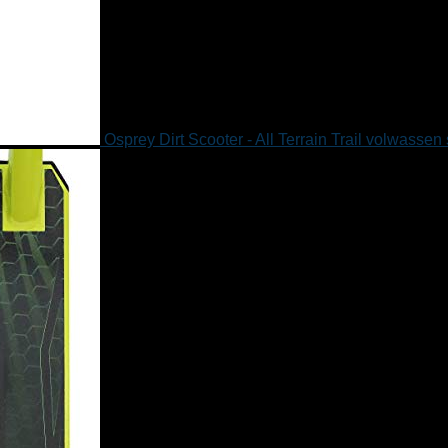
Osprey Dirt Scooter - All Terrain Trail volwasse