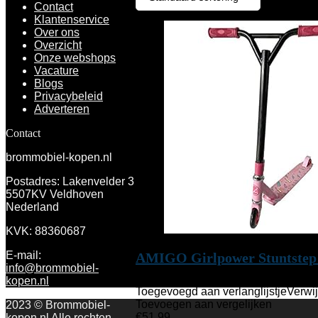
Toevoegen 
Contact
Klantenservice
Over ons
Overzicht
Onze webshops
Vacature
Blogs
Privacybeleid
Adverteren
Contact
brommobiel-kopen.nl
Postadres: Lakenvelder 3
5507KV Veldhoven
Nederland
KVK: 88360687
E-mail:
AMIGO Girlpower Stuntstep
info@brommobiel-
kopen.nl
Toegevoegd aan verlanglijstje
Verwij
Toevoegen aan vergelijken
2023 © Brommobiel-
€
51.99
kopen.nl Alle rechten