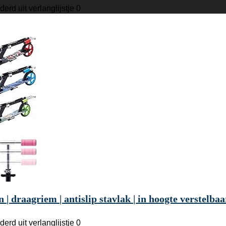
derd uit verlanglijstje
0
 draagriem | antislip stavlak | in hoogte verstelbaa
derd uit verlanglijstje
0