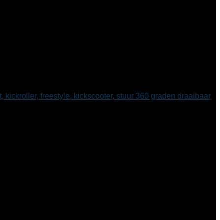
t, kickroller, freestyle, kickscooter, stuur 360 graden draaibaar