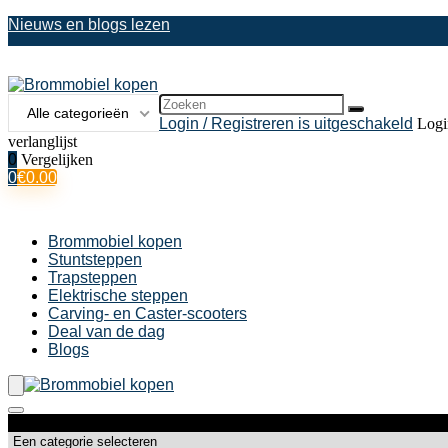
Nieuws en blogs lezen
Search
Alle categorieën
for:
Login / Registreren is uitgeschakeld
Logi
verlanglijst
0
Vergelijken
0
€
0.00
Brommobiel kopen
Stuntsteppen
Trapsteppen
Elektrische steppen
Carving- en Caster-scooters
Deal van de dag
Blogs
Productcategorieën