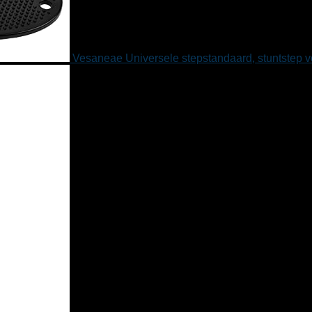
Vesaneae Universele stepstandaard, stuntstep v