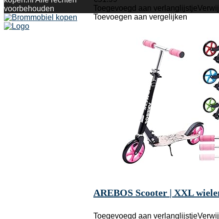
Toegevoegd aan verlanglijstje
Verwij
voorbehouden
Toevoegen aan vergelijken
AREBOS Scooter | XXL wielen |
Toegevoegd aan verlanglijstje
Verwij