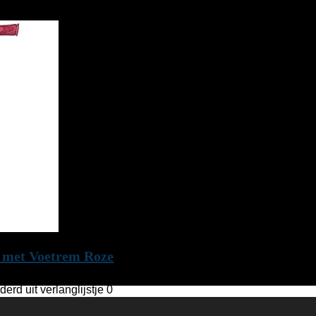
aan vergelijken
 met Voetrem Roze
derd uit verlanglijstje
0