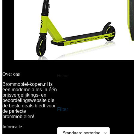
€
51.99
Over ons
Home
Product Kleur
‎Roze
Brommobiel-kopen.nl is
een moderne alles-in-één
‎Roze
prijsvergelijkings- en
beoordelingswebsite die
de beste deals biedt voor
Filter
de perfecte
brommobielen!
Toont alle 9 resultaten
Informatie
Toegevoegd 
Standaard sortering