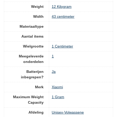
Weight
‎12 Kilogram
Width
‎43 centimeter
Materiaaltype
Aantal items
Wielgrootte
‎1 Centimeter
Meegeleverde
‎1
onderdelen
Batterijen
‎Ja
inbegrepen?
Merk
Xiaomi
Maximum Weight
‎1 Gram
Capacity
Afdeling
‎Unisex-Volwassene