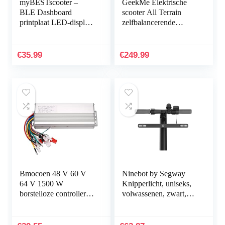
myBESTscooter –
GeekMe Elektrische
BLE Dashboard
scooter All Terrain
printplaat LED-display
zelfbalancerende
voor Xiaomi 1S Pro en
scooter, met krachtige
Pro2 elektrische scooter
led-motorverlichting,
bluetooth-app voor…
€
35.99
€
249.99
Bmocoen 48 V 60 V
Ninebot by Segway
64 V 1500 W
Knipperlicht, uniseks,
borstelloze controller/e-
volwassenen, zwart,
bike controller/Bldc
eenheidsmaat
motorcontroller voor
elektrische fietsen