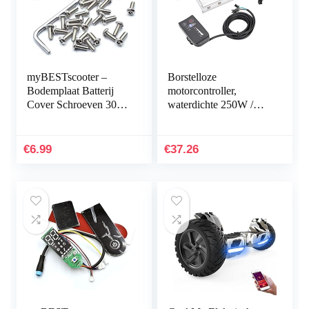
myBESTscooter –
Borstelloze
Bodemplaat Batterij
motorcontroller,
Cover Schroeven 30
waterdichte 250W /
STKS Voor Xiaomi
350W LED-display
M365 1S Essentiële
Paneel Borstelloze
Pro 2 Model 3
elektrische
€
6.99
€
37.26
Elektrische…
scootercontroller-set