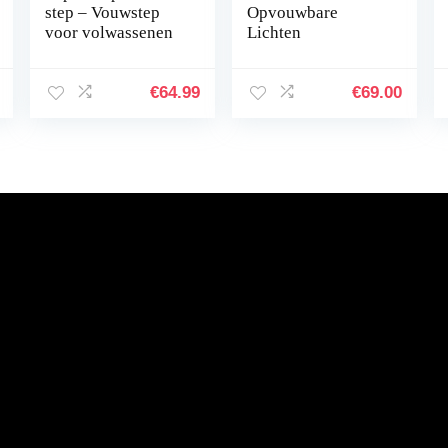
step – Vouwstep
Opvouwbare
voor volwassenen
Lichten
€
64.99
€
69.00