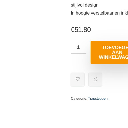
stijlvol design
In hoogte verstelbaar en in
€
51.80
TOEVOEG
AAN
WINKELWA
Categorie:
Trapsteppen