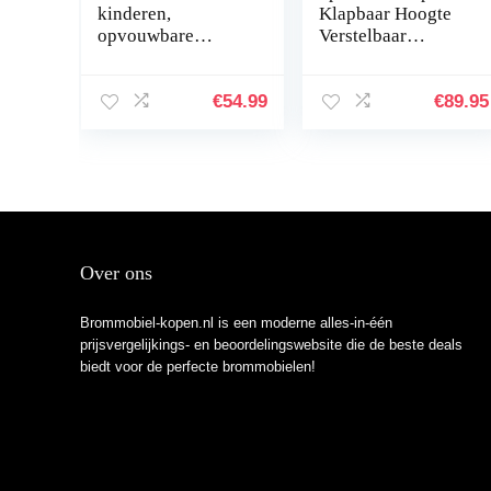
kinderen,
Klapbaar Hoogte
opvouwbare
Verstelbaar
scooters voor
Dubbele Vering
jongens meisjes, 3
Scooter Kick
verstelbare hoogte,
Volwassenen
€
54.99
€
89.95
2 led-flitswielen en
Kinderen
kickstand…
Over ons
Brommobiel-kopen.nl is een moderne alles-in-één
prijsvergelijkings- en beoordelingswebsite die de beste deals
biedt voor de perfecte brommobielen!