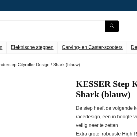
n
Elektrische steppen
Carving- en Caster-scooters
De
erstep Cityroller Design / Shark (blauw)
KESSER Step Kin
Shark (blauw)
De step heeft de volgende 
racedesign, een in hoogte 
veilig neer te zetten
Extra grote, robuuste High