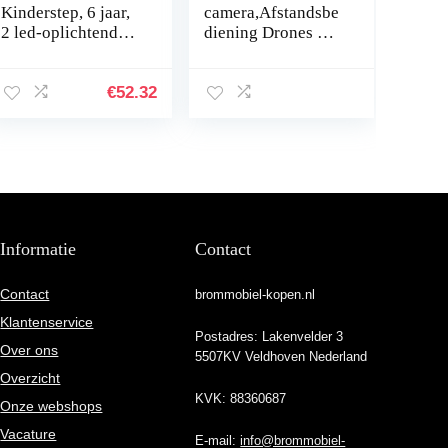
Kinderstep, 6 jaar,
camera,Afstandsbe
2 led-oplichtende
diening Drones met
wielen, step voor
90 graden
kinderen, 3 jaar,
verstelbare HD
meisjes, jongens,
WiFi-camera –
€
52.32
inklapbaar, in…
Intelligente
Quadcopter voor
het…
Informatie
Contact
Contact
brommobiel-kopen.nl
Klantenservice
Postadres: Lakenvelder 3
Over ons
5507KV Veldhoven Nederland
Overzicht
KVK: 88360687
Onze webshops
Vacature
E-mail:
info@brommobiel-