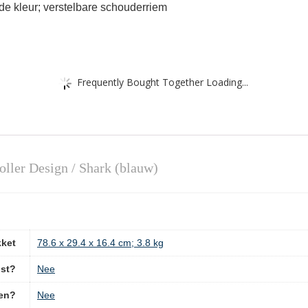
de kleur; verstelbare schouderriem
Frequently Bought Together Loading...
ller Design / Shark (blauw)
kket
‎78.6 x 29.4 x 16.4 cm; 3.8 kg
ist?
‎Nee
pen?
‎Nee