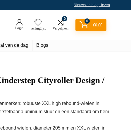
Nieuws en blogs lezen
0
0
€
0.00
Login
verlanglijst
Vergelijken
al van de dag
Blogs
derstep Cityroller Design /
kenmerken: robuuste XXL high rebound-wielen in
verstelbaar aluminium stuur en een standaard om hem
 Rebound wielen, diameter 205 mm en XXL wielen in