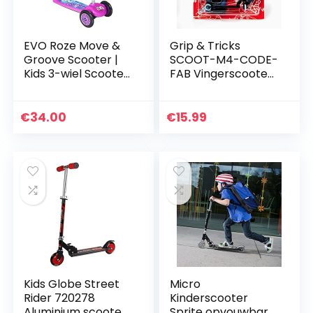
EVO Roze Move &
Grip & Tricks
Groove Scooter |
SCOOT-M4-CODE-
Kids 3-wiel Scooter
FAB Vingerscooter
Perfect voor
Stunt Mini Scooter,
jongens en meisjes
Zwart/Blauw
€
34.00
€
15.99
Kids Globe Street
Micro
Rider 720278
Kinderscooter
Aluminium scooter
Sprite opvouwbare