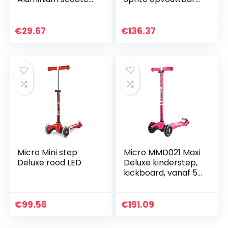
(step, step, step,
scooter in zwart
step, step, step-
met gestreepte
scooter) met abec
griptape
€
29.67
€
136.37
7 lagers, rood…
Micro Mini step
Micro MMD021 Maxi
Deluxe rood LED
Deluxe kinderstep,
kickboard, vanaf 5
jaar, variant roze
€
99.56
€
191.09