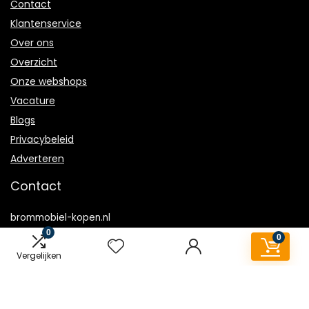
Contact
Klantenservice
Over ons
Overzicht
Onze webshops
Vacature
Blogs
Privacybeleid
Adverteren
Contact
brommobiel-kopen.nl
0
0
Postadres: Lakenvelder 3 5507KV Veldhoven Nederland
Vergelijken
KVK: 88360687
E-mail:
info@brommobiel-kopen.nl