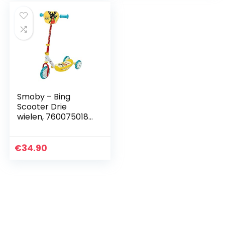
Smoby – Bing
Scooter Drie
wielen, 7600750189,
3 jaar, max. 20 kg,
metaal
€
34.90