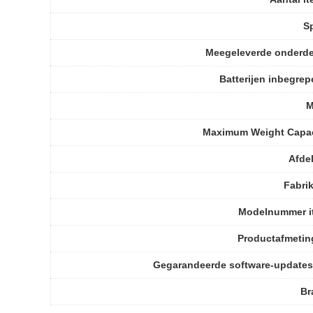
S
Meegeleverde onderde
Batterijen inbegre
M
Maximum Weight Capac
Afde
Fabri
Modelnummer i
Productafmetin
Gegarandeerde software-updates
Br