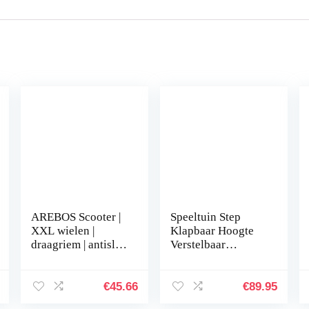
AREBOS Scooter |
Speeltuin Step
XXL wielen |
Klapbaar Hoogte
draagriem | antislip
Verstelbaar
stavlak | in hoogte
Dubbele Vering
verstelbaar |
Scooter Kick
treerem | max. 100
Volwassenen
€
45.66
€
89.95
kg
Kinderen