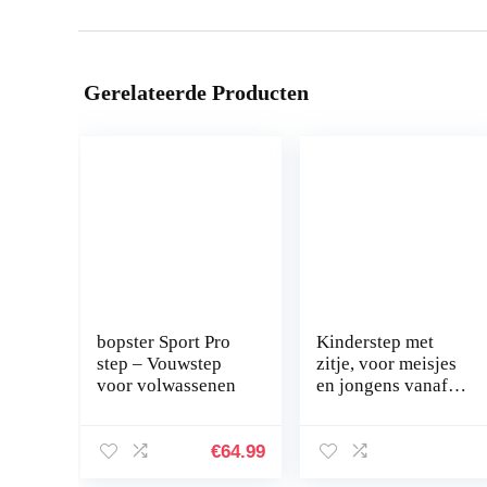
Gerelateerde Producten
bopster Sport Pro
Kinderstep met
step – Vouwstep
zitje, voor meisjes
voor volwassenen
en jongens vanaf 2
jaar, opvouwbaar,
met 3 wielen, in
hoogte verstelbaar
€
64.99