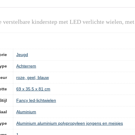
e verstelbare kinderstep met LED verlichte wielen, m
orie
‎Jeugd
ype
‎Achterrem
leur
‎roze, geel, blauw
otte
‎69 x 35.5 x 81 cm
Stijl
‎Fancy led-lichtwielen
iaal
‎Aluminium
type
‎Aluminium aluminium polypropyleen jongens en meisjes
tems
‎1