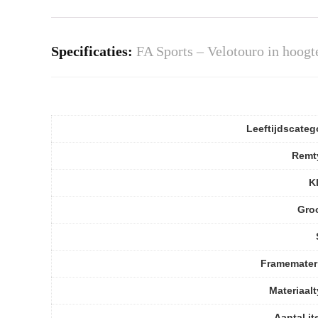
Specificaties:
FA Sports – Velotouro in hoogt
Leeftijdscateg
Remt
K
Gro
Framemater
Materiaal
Aantal i