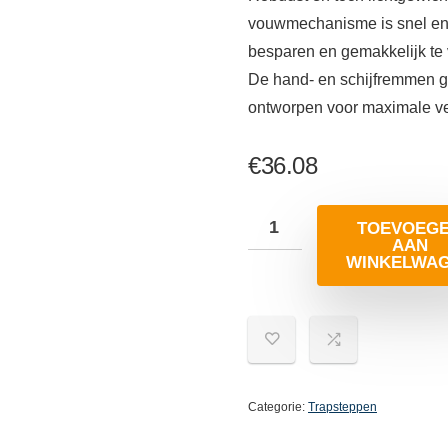
vouwmechanisme is snel en 
besparen en gemakkelijk te
De hand- en schijfremmen ge
ontworpen voor maximale vei
€
36.08
TOEVOEG
AAN
WINKELWA
Categorie:
Trapsteppen