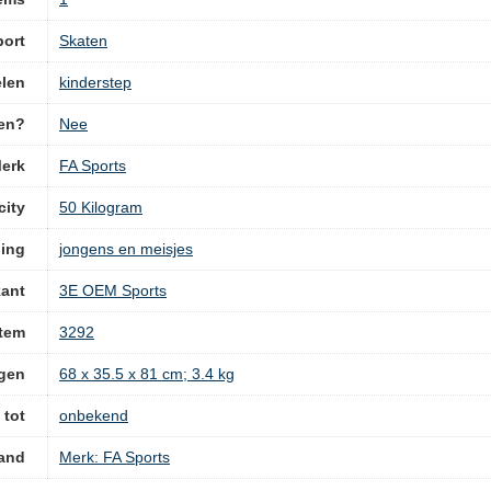
port
‎Skaten
len
‎kinderstep
pen?
‎Nee
erk
‎FA Sports
ity
‎50 Kilogram
ling
‎jongens en meisjes
kant
‎3E OEM Sports
tem
‎3292
gen
‎68 x 35.5 x 81 cm; 3.4 kg
 tot
‎onbekend
and
Merk: FA Sports