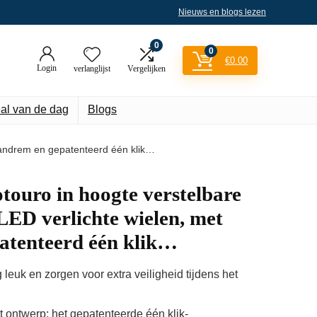
Nieuws en blogs lezen
0
0
€
0.00
Login
verlanglijst
Vergelijken
al van de dag
Blogs
 handrem en gepatenteerd één klik…
otouro in hoogte verstelbare
LED verlichte wielen, met
atenteerd één klik…
 leuk en zorgen voor extra veiligheid tijdens het
t ontwerp; het gepatenteerde één klik-