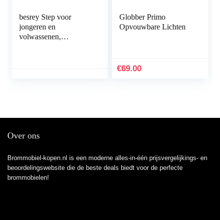
besrey Step voor
Globber Primo
jongeren en
Opvouwbare Lichten
volwassenen,
opvouwbaar, grote
wielen, in hoogte
verstelbaar
€
69.00
Over ons
Brommobiel-kopen.nl is een moderne alles-in-één prijsvergelijkings- en
beoordelingswebsite die de beste deals biedt voor de perfecte
brommobielen!