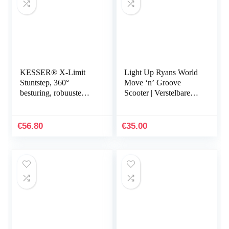
KESSER® X-Limit
Light Up Ryans World
Stuntstep, 360°
Move ‘n’ Groove
besturing, robuuste
Scooter | Verstelbare
funscooter, stuntstep
handgreephoogte |
met ABEC 9
Verlicht dek en wielen |
kogellagers, 100 mm
Kids Scooters voor…
€
56.80
€
35.00
PU-wielen…