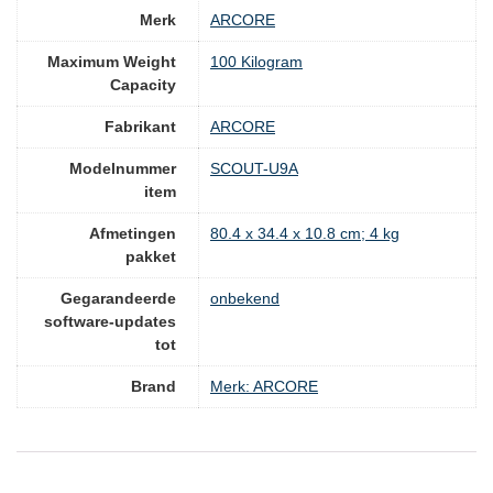
Merk
‎ARCORE
Maximum Weight
‎100 Kilogram
Capacity
Fabrikant
‎ARCORE
Modelnummer
‎SCOUT-U9A
item
Afmetingen
‎80.4 x 34.4 x 10.8 cm; 4 kg
pakket
Gegarandeerde
‎onbekend
software-updates
tot
Brand
Merk: ARCORE