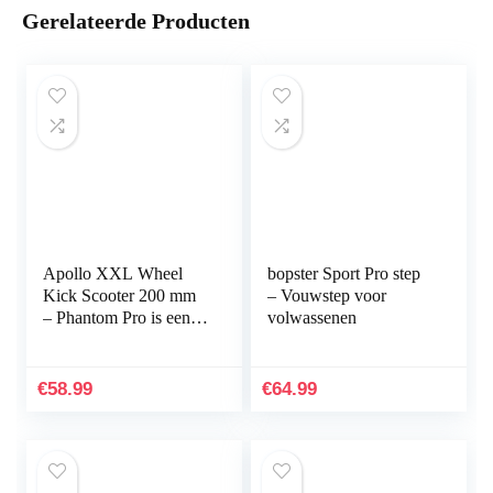
Gerelateerde Producten
Apollo XXL Wheel
bopster Sport Pro step
Kick Scooter 200 mm
– Vouwstep voor
– Phantom Pro is een
volwassenen
stadscooter,
opvouwbare en in
hoogte verstelbare
€
58.99
€
64.99
stadsscooter…