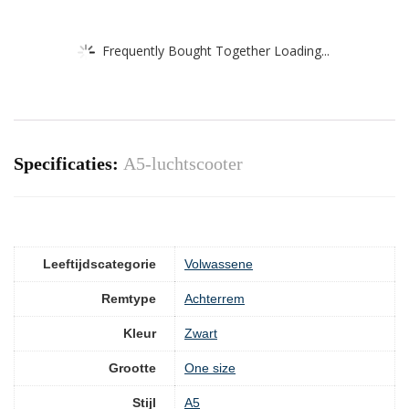
Frequently Bought Together Loading...
Specificaties:
A5-luchtscooter
Leeftijdscategorie
‎Volwassene
Remtype
‎Achterrem
Kleur
‎Zwart
Grootte
‎One size
Stijl
‎A5