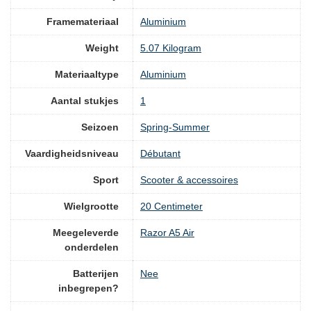
Framemateriaal
‎Aluminium
Weight
‎5.07 Kilogram
Materiaaltype
‎Aluminium
Aantal stukjes
‎1
Seizoen
‎Spring-Summer
Vaardigheidsniveau
‎Débutant
Sport
‎Scooter & accessoires
Wielgrootte
‎20 Centimeter
Meegeleverde
‎Razor A5 Air
onderdelen
Batterijen
‎Nee
inbegrepen?