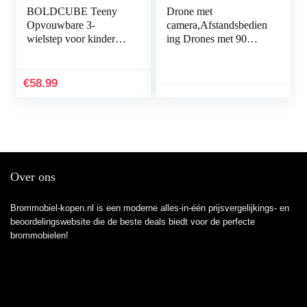
BOLDCUBE Teeny
Drone met
Opvouwbare 3-
camera,Afstandsbedien
wielstep voor kinderen
ing Drones met 90
van 2-8 jaar oud – in
graden verstelbare HD
hoogte verstelbare
WiFi-camera –
pushscooter met led…
Intelligente Quadcopter
€
58.99
voor het…
Over ons
Brommobiel-kopen.nl is een moderne alles-in-één prijsvergelijkings- en
beoordelingswebsite die de beste deals biedt voor de perfecte
brommobielen!