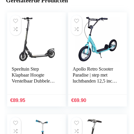
Gerelateerde Producten
Speeltuin Step
Apollo Retro Scooter
Klapbaar Hoogte
Paradise | step met
Verstelbaar Dubbele
luchtbanden 12,5 inch |
Vering Scooter Kick
stijlvolle step voor
Volwassenen Kinderen
kinderen en jongeren |
Cityroller…
€
89.95
€
69.90