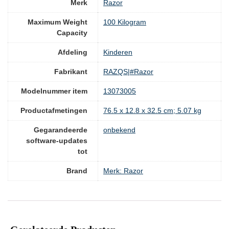
Merk
‎Razor
Maximum Weight
‎100 Kilogram
Capacity
Afdeling
‎Kinderen
Fabrikant
‎RAZQS|#Razor
Modelnummer item
‎13073005
Productafmetingen
‎76.5 x 12.8 x 32.5 cm; 5.07 kg
Gegarandeerde
‎onbekend
software-updates
tot
Brand
Merk: Razor