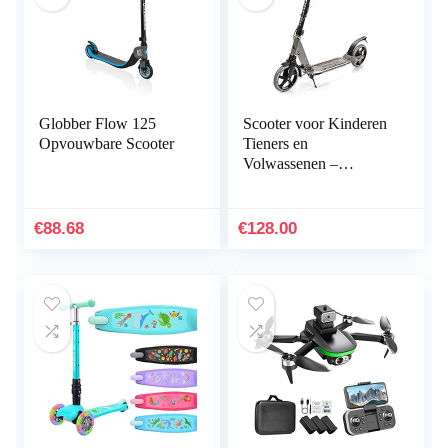
Globber Flow 125
Scooter voor Kinderen
Opvouwbare Scooter
Tieners en
Volwassenen –
Inklapbare Step –
Hoogte Verstelbaar –
Funstep – Aluminium
€
88.68
€
128.00
City-Scooter