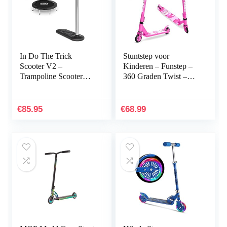
In Do The Trick
Stuntstep voor
Scooter V2 –
Kinderen – Funstep –
Trampoline Scooter
360 Graden Twist –
voor kinderen jongens
Lichtgewicht
en meisjes volwassenen
Aluminium Dek –
ABEC 7 Kogellagers –
€
85.95
€
68.99
Freestyle Stunt…