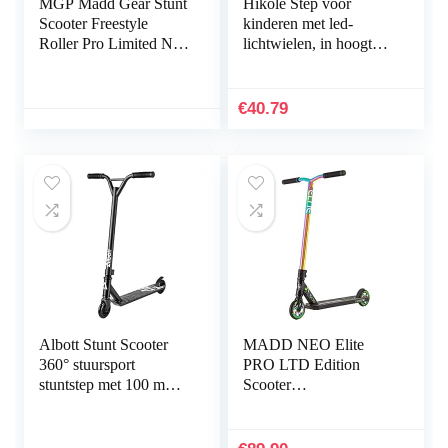
MGP Madd Gear Stunt
Hikole Step voor
Scooter Freestyle
kinderen met led-
Roller Pro Limited Neo
lichtwielen, in hoogte
Chrome Rainbow
verstelbaar, voor
Black
jongens en meisjes
€
40.79
Albott Stunt Scooter
MADD NEO Elite
360° stuursport
PRO LTD Edition
stuntstep met 100 mm
Scooter
PU wielen kickscooter
zwart/neochrome
voor kinderen
volwassenen en