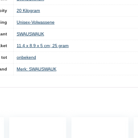
ity
‎20 Kilogram
ling
‎Unisex-Volwassene
kant
‎SWAUSWAUK
kket
‎11.4 x 8.9 x 5 cm; 25 gram
 tot
‎onbekend
and
Merk: SWAUSWAUK