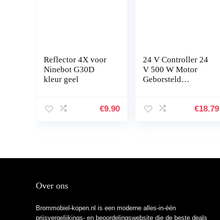
Reflector 4X voor
24 V Controller 24
Ninebot G30D
V 500 W Motor
kleur geel
Geborsteld
Controller Doos
voor Elektrische
Fiets Scooter E-
€
9.90
€
18.79
bike
Over ons
Brommobiel-kopen.nl is een moderne alles-in-één
prijsvergelijkings- en beoordelingswebsite die de beste deals