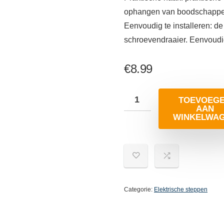
ophangen van boodschappen
Eenvoudig te installeren: d
schroevendraaier. Eenvoudig 
€
8.99
TOEVOEG
AAN
WINKELWA
Categorie:
Elektrische steppen