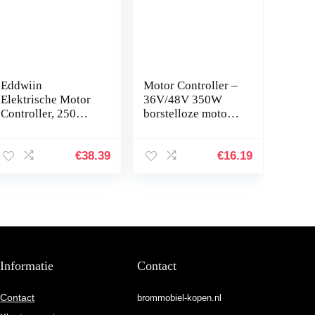
Eddwiin
Motor Controller –
Elektrische Motor
36V/48V 350W
Controller, 250
borstelloze motor
W/350 W
controller voor
Waterdichte Lcd
elektrische fiets
scherm Panel
scooter
€
38.39
€
16.19
Borstelloze
Controller Kit
voor…
Informatie
Contact
Contact
brommobiel-kopen.nl