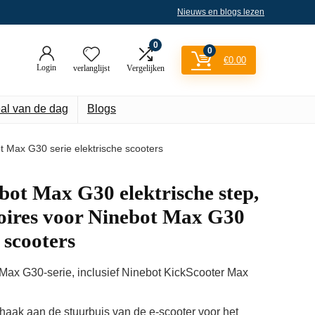
Nieuws en blogs lezen
0
0
€
0.00
Login
verlanglijst
Vergelijken
al van de dag
Blogs
t Max G30 serie elektrische scooters
ot Max G30 elektrische step,
soires voor Ninebot Max G30
e scooters
Max G30-serie, inclusief Ninebot KickScooter Max
 haak aan de stuurbuis van de e-scooter voor het