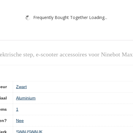
Frequently Bought Together Loading...
trische step, e-scooter accessoires voor Ninebot Max 
leur
‎Zwart
iaal
‎Aluminium
tems
‎1
pen?
‎Nee
erk
‎SWAUSWAUK