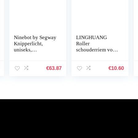
Ninebot by Segway
LINGHUANG
Knipperlicht,
Roller
uniseks,
schouderriem voor
volwassenen,
Xiaomi Mijia M365
zwart,
elektrische step,
eenheidsmaat
verstelbare
€
63.87
€
10.60
schouderriem,
kinderfietsen…