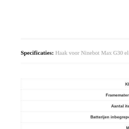
Specificaties:
Haak voor Ninebot Max G30 elek
K
Framemater
Aantal i
Batterijen inbegre
M