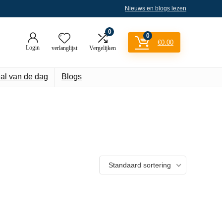
Nieuws en blogs lezen
0
0
€
0.00
Login
verlanglijst
Vergelijken
al van de dag
Blogs
Standaard sortering