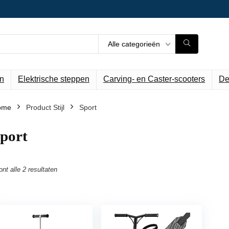
Alle categorieën
n
Elektrische steppen
Carving- en Caster-scooters
De
ome
Product Stijl
‎Sport
Sport
ont alle 2 resultaten