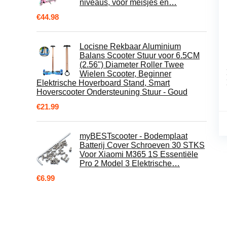
niveaus, voor meisjes en…
€
44.98
Locisne Rekbaar Aluminium
Balans Scooter Stuur voor 6.5CM
(2.56") Diameter Roller Twee
Wielen Scooter, Beginner
Elektrische Hoverboard Stand, Smart
Hoverscooter Ondersteuning Stuur - Goud
€
21.99
myBESTscooter - Bodemplaat
Batterij Cover Schroeven 30 STKS
Voor Xiaomi M365 1S Essentiële
Pro 2 Model 3 Elektrische…
€
6.99