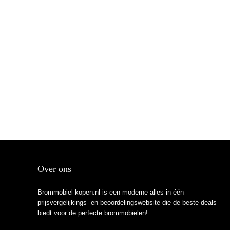
Over ons
Brommobiel-kopen.nl is een moderne alles-in-één
prijsvergelijkings- en beoordelingswebsite die de beste deals
biedt voor de perfecte brommobielen!