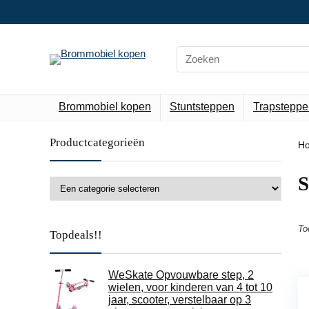
Search
for:
Brommobiel kopen
Stuntsteppen
Trapsteppe
Productcategorieën
H
‎
To
Topdeals!!
WeSkate Opvouwbare step, 2
wielen, voor kinderen van 4 tot 10
jaar, scooter, verstelbaar op 3