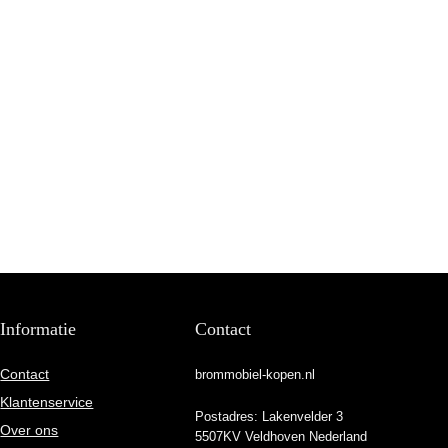
Informatie
Contact
Contact
brommobiel-kopen.nl
Klantenservice
Postadres: Lakenvelder 3
Over ons
5507KV Veldhoven Nederland