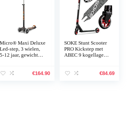
Micro® Maxi Deluxe
SOKE Stunt Scooter
Led-step, 3 wielen,
PRO Kickstep met
5-12 jaar, gewicht
ABEC 9 kogellagers,
2,5 kg, maximale
step, trick scooter
belasting 70 kg,
voor volwassenen en
hoogte 67-91 cm,
kinderen,
€
164.90
€
84.69
antislip…
tweewieler…