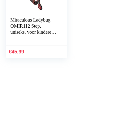
Miraculous Ladybug
OMIR112 Step,
uniseks, voor kinderen,
meerkleurig,
eenheidsmaat
€
45.99