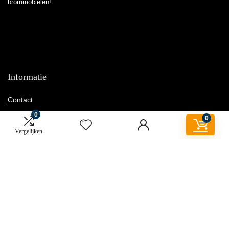
brommobielen!
Informatie
Contact
Klantenservice
0
0
Over ons
Vergelijken
Overzicht
Onze webshops
Vacature
Blogs
Privacybeleid
Adverteren