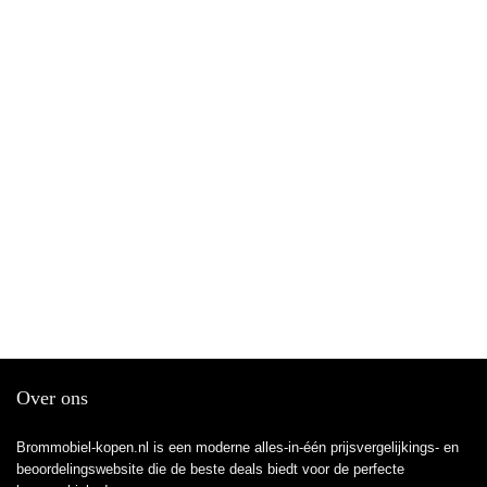
Over ons
Brommobiel-kopen.nl is een moderne alles-in-één prijsvergelijkings- en
beoordelingswebsite die de beste deals biedt voor de perfecte