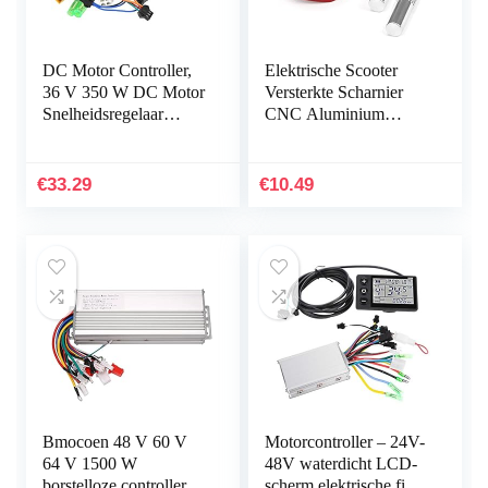
DC Motor Controller,
Elektrische Scooter
36 V 350 W DC Motor
Versterkte Scharnier
Snelheidsregelaar
CNC Aluminium
Elektrische Scooter
Scooter Vouwen Haak
Elektrische Fiets
Lock Gesp met 2 Pins
Borstelloze Motor…
Vervanging voor
€
33.29
€
10.49
Xiaomi…
Bmocoen 48 V 60 V
Motorcontroller – 24V-
64 V 1500 W
48V waterdicht LCD-
borstelloze controller/e-
scherm elektrische fiets