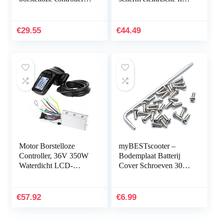
bike controller/Bldc
scooter borstelloze
motorcontroller voor
controller kit (24V/36V
elektrische fietsen
350W)
€
29.55
€
44.49
Motor Borstelloze
myBESTscooter –
Controller, 36V 350W
Bodemplaat Batterij
Waterdicht LCD-
Cover Schroeven 30
scherm Elektrische
STKS Voor Xiaomi
Fiets Scooter
M365 1S Essentiële
Borstelloze Controller
Pro 2 Model 3
€
57.92
€
6.99
Kit
Elektrische…