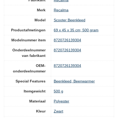
Merk
‎Recalma
Model
‎Scooter Beenkleed
Productafmetingen
‎69 x 45 x 35 cm; 500 gram
Modelnummer item
‎8720726139304
Onderdeelnummer
‎8720726139304
van fabrikant
OEM-
‎8720726139304
onderdeelnummer
Special Features
‎Beenkleed, Beenwarmer
Itemgewicht
‎500 g
Materiaal
‎Polyester
Kleur
‎Zwart