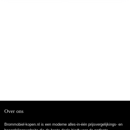
Over ons
Brommobiel-kopen.nl is een moderne alles-in-één prijsvergelijkings- en