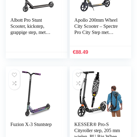
Albott Pro Stunt
Apollo 200mm Wheel
Scooter, kickstep,
City Scooter – Spectre
grappige step, met
Pro City Step met
ABEC 9 kogellagers en
Dubbele Vering – City-
110 mm aluminium
Step Opbouwbaar en in
wielen, step, scooter
Hoogte Verstelbaar –
€
88.49
voor…
Step voor Volwassenen
en Kinderen
Fuzion X-3 Stuntstep
KESSER® Pro-S
Cityroller step, 205 mm
wielen, PU Big Wheel –