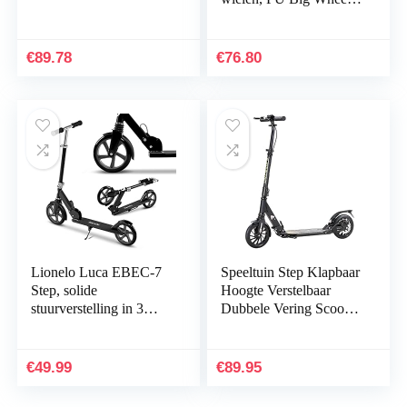
step met dubbele vering,
inklapbaar en in
hoogte…
€
89.78
€
76.80
Lionelo Luca EBEC-7
Speeltuin Step Klapbaar
Step, solide
Hoogte Verstelbaar
stuurverstelling in 3
Dubbele Vering Scooter
graden, wielen met een
Kick Volwassenen
diameter van 20 cm,
Kinderen
licht, eenvoudig…
€
49.99
€
89.95