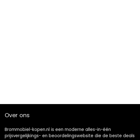
Over ons
Brommobiel-kopen.nl is een moderne alles-in-één
prijsvergelijkings- en beoordelingswebsite die de beste deals