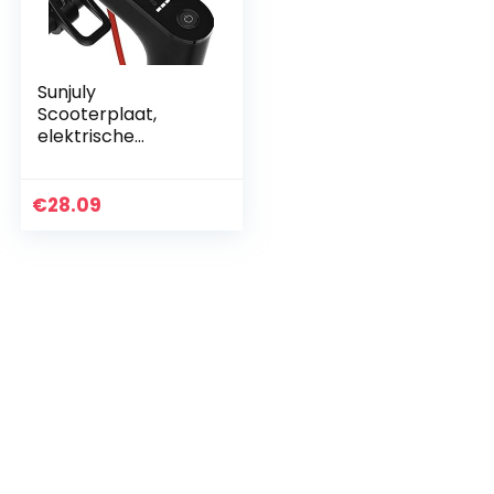
Sunjuly
Scooterplaat,
elektrische
instrumentenplaat,
scooter, afdekking
voor dashboard
€
28.09
met display voor
Xiaomi Mijia…