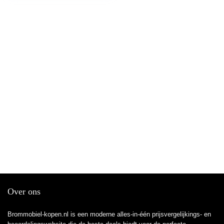
Over ons
Brommobiel-kopen.nl is een moderne alles-in-één prijsvergelijkings- en