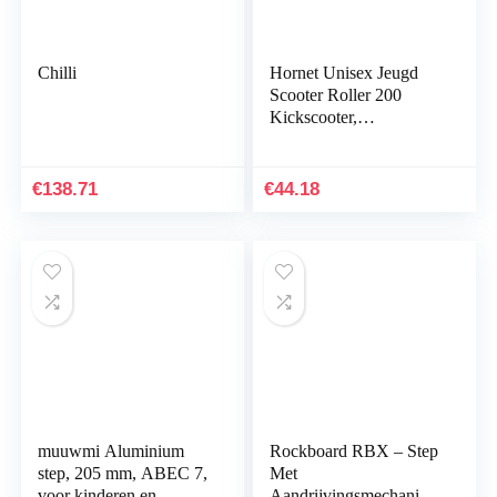
Chilli
Hornet Unisex Jeugd
Scooter Roller 200
Kickscooter,
Zwart/Blauw, 200 mm,
14522/01
€
138.71
€
44.18
muuwmi Aluminium
Rockboard RBX – Step
step, 205 mm, ABEC 7,
Met
voor kinderen en
Aandrijvingsmechanism