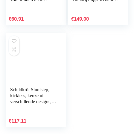
volwassenen, GS-getest,
e – Stoere Step Met
in hoogte verstelbaar
Handrem – Voor
Kinderen En
€
60.91
€
149.00
Volwassenen Vanaf 6
Jaar…
Schildkröt Stuntstep,
kickless, keuze uit
verschillende designs,
leuke stuntstep met
HIC-compressie en
aluminium velg…
€
117.11