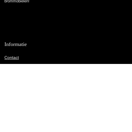
brommobielen!
Informatie
Contact
Klantenservice
Over ons
Overzicht
Onze webshops
Vacature
Blogs
Privacybeleid
Adverteren