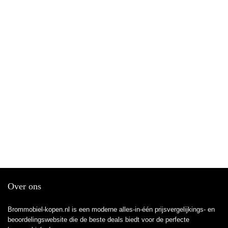
Over ons
Brommobiel-kopen.nl is een moderne alles-in-één prijsvergelijkings- en
beoordelingswebsite die de beste deals biedt voor de perfecte