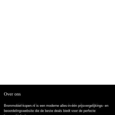
Over ons
Brommobiel-kopen.nl is een moderne alles-in-één prijsvergelijkings- en
beoordelingswebsite die de beste deals biedt voor de perfecte