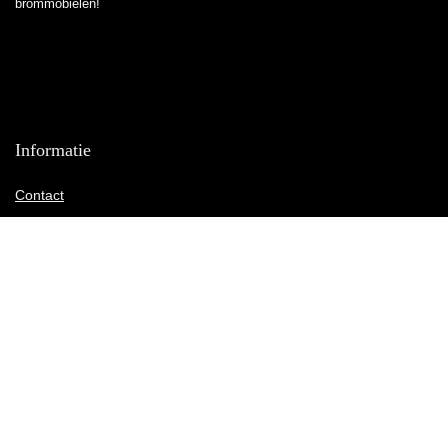
brommobielen!
Informatie
Contact
Klantenservice
Over ons
Overzicht
Onze webshops
Vacature
Blogs
Privacybeleid
Adverteren