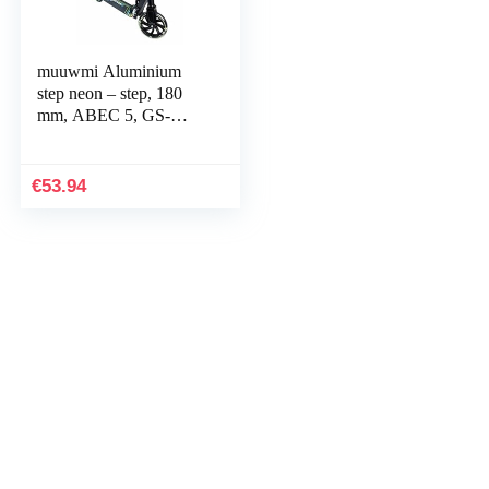
muuwmi Aluminium
step neon – step, 180
mm, ABEC 5, GS-
getest, in hoogte
verstelbaar, led-
lichtwielen, groen-zwart
€
53.94