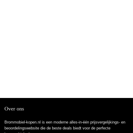
Over ons
Brommobiel-kopen.nl is een moderne alles-in-één prijsvergelijkings- en
beoordelingswebsite die de beste deals biedt voor de perfecte