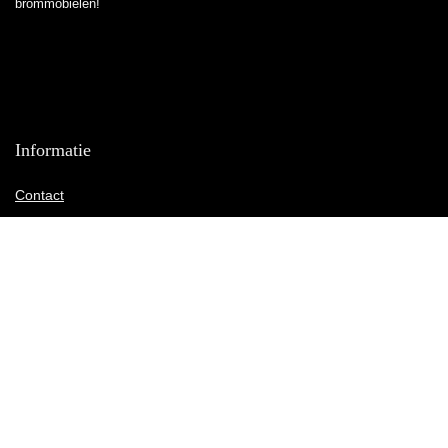
brommobielen!
Informatie
Contact
Klantenservice
Over ons
Overzicht
Onze webshops
Vacature
Blogs
Privacybeleid
Adverteren