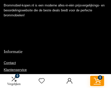
Brommobiel-kopen.nl is een moderne alles-in-één prijsvergelijkings- en
beoordelingswebsite die de beste deals biedt voor de perfecte
brommobielen!
Informatie
Contact
Klantenservice
0
Over ons
0
Overzicht
Vergelijken
Onze webshops
Vacature
Blogs