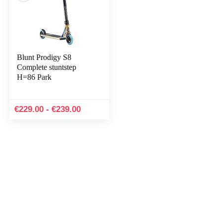
Blunt Prodigy S8
Complete stuntstep
H=86 Park
Prijsklasse:
€
229.00
-
€
239.00
€229.00
tot
€239.00