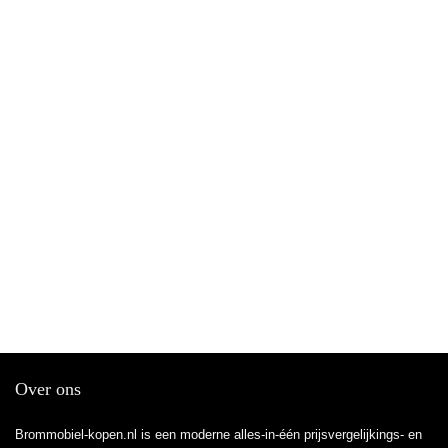
Over ons
Brommobiel-kopen.nl is een moderne alles-in-één prijsvergelijkings- en