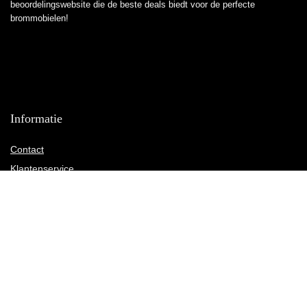
beoordelingswebsite die de beste deals biedt voor de perfecte
brommobielen!
Informatie
Contact
Klantenservice
Over ons
Overzicht
Onze webshops
Vacature
Blogs
Privacybeleid
Adverteren