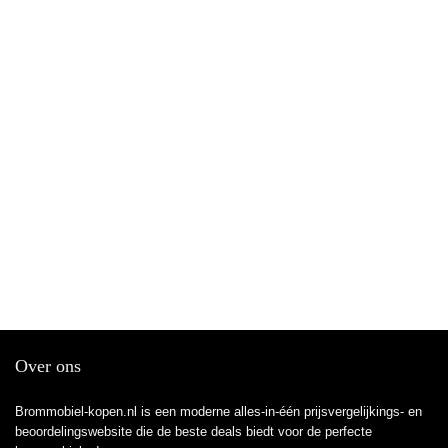
Over ons
Brommobiel-kopen.nl is een moderne alles-in-één prijsvergelijkings- en
beoordelingswebsite die de beste deals biedt voor de perfecte