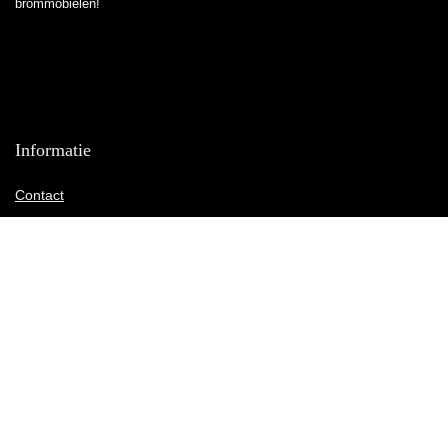
brommobielen!
Informatie
Contact
Klantenservice
Over ons
Overzicht
Onze webshops
Vacature
Blogs
Privacybeleid
Adverteren