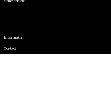
brommobielen!
Informatie
Contact
Klantenservice
Over ons
Overzicht
Onze webshops
Vacature
Blogs
Privacybeleid
Adverteren