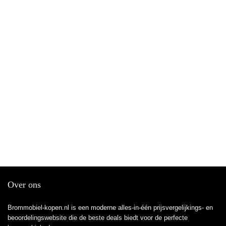
Over ons
Brommobiel-kopen.nl is een moderne alles-in-één prijsvergelijkings- en
beoordelingswebsite die de beste deals biedt voor de perfecte