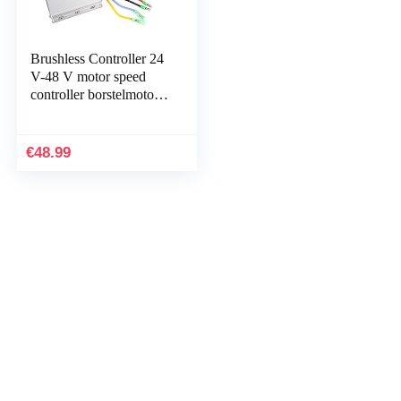
Brushless Controller 24
V-48 V motor speed
controller borstelmotor
toerentalregelaar,
250/350 watt
elektromotor…
€
48.99