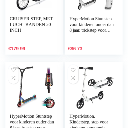
CRUISER STEP, MET
HyperMotion Stuntstep
LUCHTBANDEN 20
voor kinderen ouder dan
INCH
8 jaar, trickstep voor
jongens en meisjes,
kinderstep, kickboard,
step…
€
179.99
€
86.73
HyperMotion Stuntstep
HyperMotion,
voor kinderen ouder dan
Kinderstep, step voor
8 jaar, trucstep voor
kinderen, opvouwbaar,