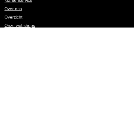
Klantenservice
Over ons
Overzicht
Onze webshops
Vacature
Blogs
Privacybeleid
Adverteren
Contact
brommobiel-kopen.nl
Postadres: Lakenvelder 3 5507KV Veldhoven Nederland
KVK: 88360687
E-mail:
info@brommobiel-kopen.nl