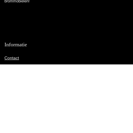
brommobielen!
Informatie
Contact
Klantenservice
Over ons
Overzicht
Onze webshops
Vacature
Blogs
Privacybeleid
Adverteren