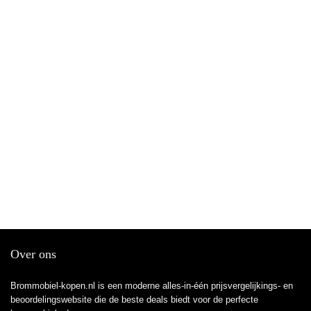
Over ons
Brommobiel-kopen.nl is een moderne alles-in-één prijsvergelijkings- en
beoordelingswebsite die de beste deals biedt voor de perfecte